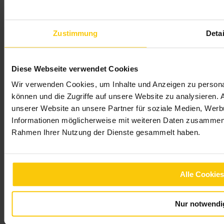
Zustimmung
Detai
support@kronesonne.at
Diese Webseite verwendet Cookies
NAVIGATION
Wir verwenden Cookies, um Inhalte und Anzeigen zu personal
können und die Zugriffe auf unsere Website zu analysieren.
FAQ - HÄUFIGE FRAGEN
unserer Website an unsere Partner für soziale Medien, Werb
Bundesförderung
Informationen möglicherweise mit weiteren Daten zusammen, d
LANDESFÖRDERUNGEN
Rahmen Ihrer Nutzung der Dienste gesammelt haben.
FREUNDE PROGRAMM
IMPRESSUM
Alle Cookies
DATENSCHUTZ
KONTAKT
Nur notwendi
AGB